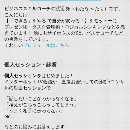
ビジネススキルコーチの渡辺 拓（わたなべ たく）です。
こんにちは！
【「できる」をやる で自分が変わる！】をモットーに、
プレゼン術・タスク管理術・ロジカルシンキングなどを教
えています！ 他にもサイボウズのSE、バスケコーチなど
の複業をしています。
くわしい
プロフィールはこちら
個人セッション・診断
個人セッション
をはじめました！
インターネットTV会議か、直接お会いしての診断+コンサ
ルの対面セッションで
「話したいことがわからなくなる」
「考えがごちゃごちゃしてしまう」
「うまく相手に伝わらない」
etc..
などのお悩みにお答えします！