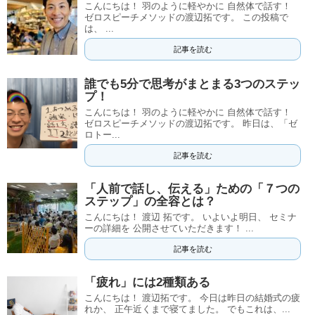
こんにちは！ 羽のように軽やかに 自然体で話す！
ゼロスピーチメソッドの渡辺拓です。 この投稿で
は、 ...
記事を読む
誰でも5分で思考がまとまる3つのステッ
プ！
こんにちは！ 羽のように軽やかに 自然体で話す！
ゼロスピーチメソッドの渡辺拓です。 昨日は、「ゼ
ロトー...
記事を読む
「人前で話し、伝える」ための「７つの
ステップ」の全容とは？
こんにちは！ 渡辺 拓です。 いよいよ明日、 セミナ
ーの詳細を 公開させていただきます！ ...
記事を読む
「疲れ」には2種類ある
こんにちは！ 渡辺拓です。 今日は昨日の結婚式の疲
れか、 正午近くまで寝てました。 でもこれは、...