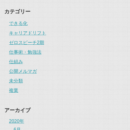
カテゴリー
できる化
キャリアドリフト
ゼロスピーチ2期
仕事術・勉強法
仕組み
公開メルマガ
未分類
複業
アーカイブ
2020年
6月