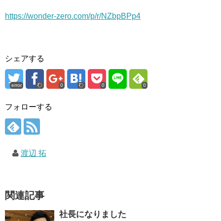
https://wonder-zero.com/p/r/NZbpBPp4
シェアする
error
0
0
0
フォローする
渡辺 拓
関連記事
社長になりました