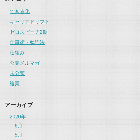
できる化
キャリアドリフト
ゼロスピーチ2期
仕事術・勉強法
仕組み
公開メルマガ
未分類
複業
アーカイブ
2020年
6月
5月