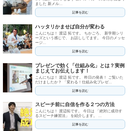
ました 新メル...
記事を読む
ハッタリかませば自分が変わる
こんにちは！ 渡辺 拓です。 ちかごろ、 新学期シリ
ーズという感じで、 お話ししてます。 今日のメッセ
ージ...
記事を読む
プレゼンで効く「仕組み化」とは？実例
まじえてお伝えします！
こんにちは！ 渡辺 拓です。 昨日の発表！ ご覧いた
だけましたか？ 「変わる！仕組み化プレゼ...
記事を読む
スピーチ前に自信を作る２つの方法
こんにちは！ 渡辺拓です。 今日は 「絶対に成功す
るスピーチ練習法」 を紹介します。 ...
記事を読む