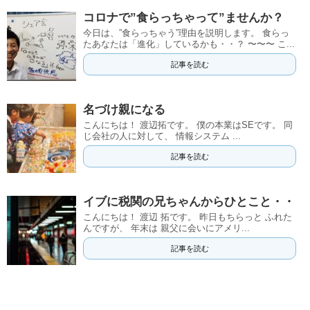
コロナで”食らっちゃって”ませんか？
今日は、”食らっちゃう”理由を説明します。 食らっ
たあなたは「進化」しているかも・・？ 〜〜〜 こ...
記事を読む
名づけ親になる
こんにちは！ 渡辺拓です。 僕の本業はSEです。 同
じ会社の人に対して、 情報システム ...
記事を読む
イブに税関の兄ちゃんからひとこと・・
こんにちは！ 渡辺 拓です。 昨日もちらっと ふれた
んですが、 年末は 親父に会いにアメリ...
記事を読む