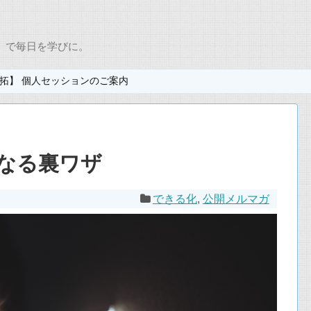
 で毎日を学びに。
 拓】 個人セッションのご案内
なる裏ワザ
できる化
,
公開メルマガ